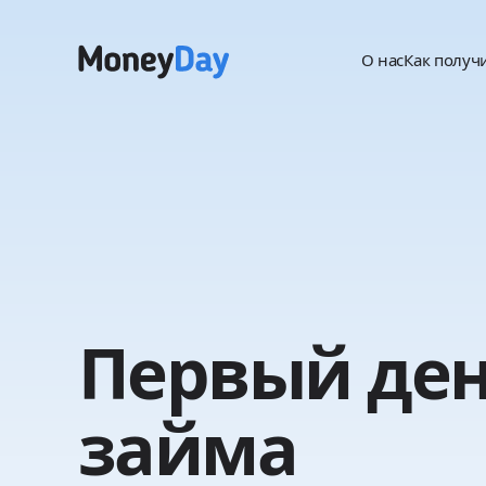
О нас
Как получ
Первый де
займа