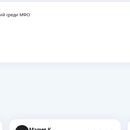
вий среди МФО
Мария К.