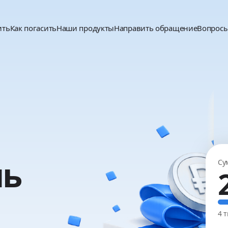
ить
Как погасить
Наши продукты
Направить обращение
Вопросы
нь
Су
4 т