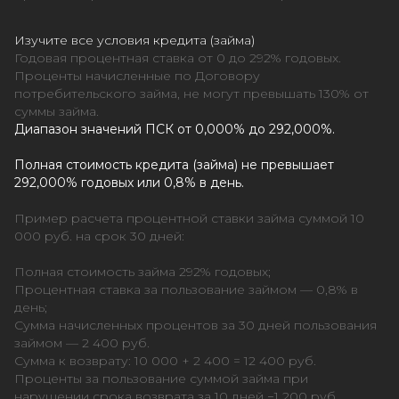
Изучите все условия кредита (займа)
Годовая процентная ставка от 0 до 292% годовых.
Проценты начисленные по Договору
потребительского займа, не могут превышать 130% от
суммы займа.
Диапазон значений ПСК от 0,000% до 292,000%.
Полная стоимость кредита (займа) не превышает
292,000% годовых или 0,8% в день.
Пример расчета процентной ставки займа суммой 10
000 руб. на срок 30 дней:
Полная стоимость займа 292% годовых;
Процентная ставка за пользование займом — 0,8% в
день;
Сумма начисленных процентов за 30 дней пользования
займом — 2 400 руб.
Сумма к возврату: 10 000 + 2 400 = 12 400 руб.
Проценты за пользование суммой займа при
нарушении срока возврата за 10 дней −1 200 руб.