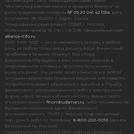
организации Союз "Микрофинансовый Альянс
"Институты развития малого и среднего бизнеса" за
регистрационным номером
№ 05 20 041 42 1354
, дата
вступления 28.05.2020 г. Адрес Союза
"Микрофинансовый Альянс": 125367, г. Москва,
Полесский проезд 16, стр.1, оф.308, официальный сайт:
alliance-mfo.ru
.
ООО МКК "МД" — это возможность онлайн, в любой
день, из любой точки мира, решить ваши финансовые
проблемы в течение 10 минут, без сбора
документов.Обращаясь к нам, клиенты уверены в
оперативности отклика и простоте получения и
возврата денег. Мы ценим своих клиентов и в любой
ситуации найдем персональное решение для каждого.
Потребитель может обратиться с жалобой в Службу
финансового уполномоченного либо в электронной
форме через личный кабинет на сайте финансового
уполномоченного
finombudsman.ru
, либо письменно на
бумажном носителе в адрес финансового
уполномоченного: 119017, г. Москва, Старомонетный
пер., дом 3, либо по телефону:
8-800-200-0010
(звонок
бесплатный по России).
Кредитный рейтинг ООО МКК «МД» не присваивался.