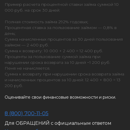
Пример расчета процентной ставки займа суммой 10
000 руб. на срок 30 дней:
Полная стоимость займа 292% годовых;
Процентная ставка за пользование займом — 0,8% в
день;
Сумма начисленных процентов за 30 дней пользования
займом — 2 400 руб.
Сумма к возврату: 10 000 + 2 400 = 12 400 руб.
Проценты за пользование суммой займа при
нарушении срока возврата за 10 дней −1 200 руб.
Пеня не начисляется.
Сумма к возврату при нарушении срока возврата займа
и начисленных процентов за 10 дней: 12 400 + 800 = 13
200 руб.
Оценивайте свои финансовые возможности и риски.
8 (800) 700-11-05
Для ОБРАЩЕНИЙ с официальным ответом