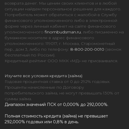
возврата денег. Мы ценим своих клиентов и в любой
ситуации найдем персональное решение для каждого.
Потребитель может обратиться с жалобой в Службу
финансового уполномоченного либо в электронной
форме через личный кабинет на сайте финансового
уполномоченного
finombudsman.ru
, либо письменно на
бумажном носителе в адрес финансового
уполномоченного: 119017, г. Москва, Старомонетный
пер., дом 3, либо по телефону:
8-800-200-0010
(звонок
бесплатный по России).
Кредитный рейтинг ООО МКК «МД» не присваивался.
Изучите все условия кредита (займа)
Годовая процентная ставка от 0 до 292% годовых.
Проценты начисленные по Договору
потребительского займа, не могут превышать 130% от
суммы займа.
Диапазон значений ПСК от 0,000% до 292,000%.
Полная стоимость кредита (займа) не превышает
292,000% годовых или 0,8% в день.