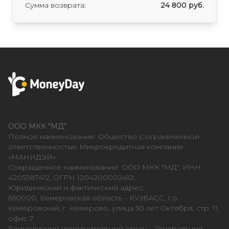
Сумма возврата:
24 800 руб.
ООО МКК "МД"
Полное наименование: Общество с ограниченной
ответственностью Микрокредитная компания
«МАНИДЭЙ»
Сокращенное наименование: ООО МКК "МД", ИНН
4205387412, ОГРН 1204200002412;
Юридический и фактический адрес:
650000, Кемеровская область – КУЗБАСС, г.о.
Кемеровский, г. Кемерово, улица 50 лет Октября, стр. 11,
офис 7
Единоличный исполнительный орган – Генеральный