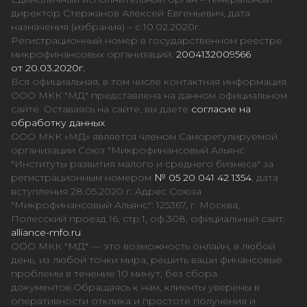
директор Стержанов Алексей Евгеньевич, дата
назначения (избрания) – с 10.02.2020г.
Регистрационный номер в государственном реестре
микрофинансовых организаций:
2004132009566
от 20.03.2020г.
Вся официальная, в том числе контактная информация
ООО МКК "МД" представлена на данном официальном
сайте. Оставаясь на сайте, вы даете
согласие на
обработку данных
.
ООО МКК «МД» является членом Саморегулируемой
организации Союз "Микрофинансовый Альянс
"Институты развития малого и среднего бизнеса" за
регистрационным номером
№ 05 20 041 42 1354
, дата
вступления 28.05.2020 г. Адрес Союза
"Микрофинансовый Альянс": 125367, г. Москва,
Полесский проезд 16, стр.1, оф.308, официальный сайт:
alliance-mfo.ru
.
ООО МКК "МД" — это возможность онлайн, в любой
день, из любой точки мира, решить ваши финансовые
проблемы в течение 10 минут, без сбора
документов.Обращаясь к нам, клиенты уверены в
оперативности отклика и простоте получения и