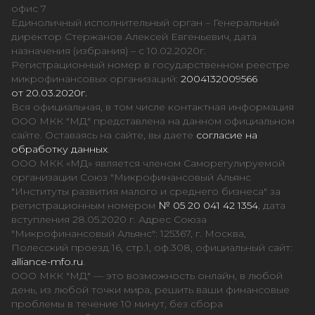
офис 7
Единоличный исполнительный орган – Генеральный
директор Стержанов Алексей Евгеньевич, дата
назначения (избрания) – с 10.02.2020г.
Регистрационный номер в государственном реестре
микрофинансовых организаций:
2004132009566
от 20.03.2020г.
Вся официальная, в том числе контактная информация
ООО МКК "МД" представлена на данном официальном
сайте. Оставаясь на сайте, вы даете
согласие на
обработку данных
.
ООО МКК «МД» является членом Саморегулируемой
организации Союз "Микрофинансовый Альянс
"Институты развития малого и среднего бизнеса" за
регистрационным номером
№ 05 20 041 42 1354
, дата
вступления 28.05.2020 г. Адрес Союза
"Микрофинансовый Альянс": 125367, г. Москва,
Полесский проезд 16, стр.1, оф.308, официальный сайт:
alliance-mfo.ru
.
ООО МКК "МД" — это возможность онлайн, в любой
день, из любой точки мира, решить ваши финансовые
проблемы в течение 10 минут, без сбора