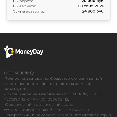
Вы берёте:
20 000
руб.
Вы вернете:
08 сент. 2026
Сумма возврата:
24 800 руб.
ООО МКК "МД"
Полное наименование: Общество с ограниченной
ответственностью Микрокредитная компания
«МАНИДЭЙ»
Сокращенное наименование: ООО МКК "МД", ИНН
4205387412, ОГРН 1204200002412;
Юридический и фактический адрес:
650000, Кемеровская область – КУЗБАСС, г.о.
Кемеровский, г. Кемерово, улица 50 лет Октября, стр. 11,