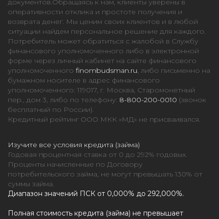
документов.Обращаясь к нам, клиенты уверены в
оперативности отклика и простоте получения и
возврата денег. Мы ценим своих клиентов и в любой
ситуации найдем персональное решение для каждого.
Потребитель может обратиться с жалобой в Службу
финансового уполномоченного либо в электронной
форме через личный кабинет на сайте финансового
уполномоченного
finombudsman.ru
, либо письменно на
бумажном носителе в адрес финансового
уполномоченного: 119017, г. Москва, Старомонетный
пер., дом 3, либо по телефону:
8-800-200-0010
(звонок
бесплатный по России).
Кредитный рейтинг ООО МКК «МД» не присваивался.
Изучите все условия кредита (займа)
Годовая процентная ставка от 0 до 292% годовых.
Проценты начисленные по Договору
потребительского займа, не могут превышать 130% от
суммы займа.
Диапазон значений ПСК от 0,000% до 292,000%.
Полная стоимость кредита (займа) не превышает