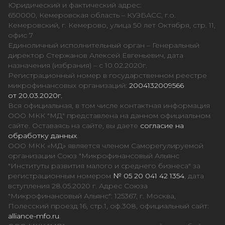
Юридический и фактический адрес:
650000, Кемеровская область – КУЗБАСС, г.о.
Кемеровский, г. Кемерово, улица 50 лет Октября, стр. 11,
офис 7
Единоличный исполнительный орган – Генеральный
директор Стержанов Алексей Евгеньевич, дата
назначения (избрания) – с 10.02.2020г.
Регистрационный номер в государственном реестре
микрофинансовых организаций:
2004132009566
от 20.03.2020г.
Вся официальная, в том числе контактная информация
ООО МКК "МД" представлена на данном официальном
сайте. Оставаясь на сайте, вы даете
согласие на
обработку данных
.
ООО МКК «МД» является членом Саморегулируемой
организации Союз "Микрофинансовый Альянс
"Институты развития малого и среднего бизнеса" за
регистрационным номером
№ 05 20 041 42 1354
, дата
вступления 28.05.2020 г. Адрес Союза
"Микрофинансовый Альянс": 125367, г. Москва,
Полесский проезд 16, стр.1, оф.308, официальный сайт:
alliance-mfo.ru
.