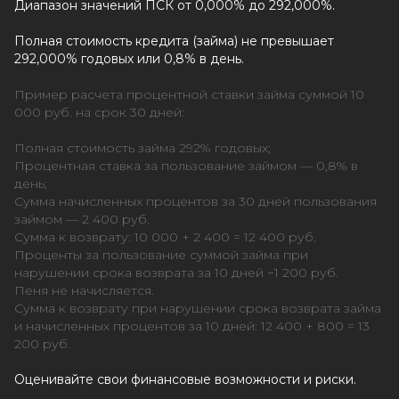
Диапазон значений ПСК от 0,000% до 292,000%.
Полная стоимость кредита (займа) не превышает
292,000% годовых или 0,8% в день.
Пример расчета процентной ставки займа суммой 10
000 руб. на срок 30 дней:
Полная стоимость займа 292% годовых;
Процентная ставка за пользование займом — 0,8% в
день;
Сумма начисленных процентов за 30 дней пользования
займом — 2 400 руб.
Сумма к возврату: 10 000 + 2 400 = 12 400 руб.
Проценты за пользование суммой займа при
нарушении срока возврата за 10 дней −1 200 руб.
Пеня не начисляется.
Сумма к возврату при нарушении срока возврата займа
и начисленных процентов за 10 дней: 12 400 + 800 = 13
200 руб.
Оценивайте свои финансовые возможности и риски.