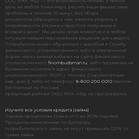
ООО МКК "МД" — это возможность онлайн, в любой
день, из любой точки мира, решить ваши финансовые
проблемы в течение 10 минут, без сбора
документов.Обращаясь к нам, клиенты уверены в
оперативности отклика и простоте получения и
возврата денег. Мы ценим своих клиентов и в любой
ситуации найдем персональное решение для каждого.
Потребитель может обратиться с жалобой в Службу
финансового уполномоченного либо в электронной
форме через личный кабинет на сайте финансового
уполномоченного
finombudsman.ru
, либо письменно на
бумажном носителе в адрес финансового
уполномоченного: 119017, г. Москва, Старомонетный
пер., дом 3, либо по телефону:
8-800-200-0010
(звонок
бесплатный по России).
Кредитный рейтинг ООО МКК «МД» не присваивался.
Изучите все условия кредита (займа)
Годовая процентная ставка от 0 до 292% годовых.
Проценты начисленные по Договору
потребительского займа, не могут превышать 130% от
суммы займа.