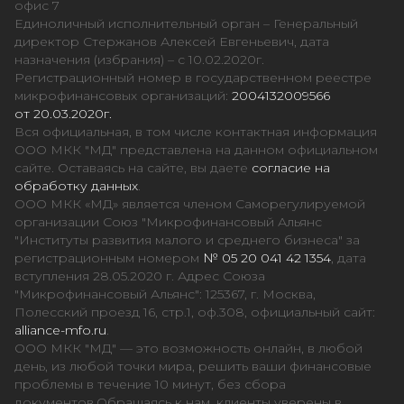
офис 7
Единоличный исполнительный орган – Генеральный
директор Стержанов Алексей Евгеньевич, дата
назначения (избрания) – с 10.02.2020г.
Регистрационный номер в государственном реестре
микрофинансовых организаций:
2004132009566
от 20.03.2020г.
Вся официальная, в том числе контактная информация
ООО МКК "МД" представлена на данном официальном
сайте. Оставаясь на сайте, вы даете
согласие на
обработку данных
.
ООО МКК «МД» является членом Саморегулируемой
организации Союз "Микрофинансовый Альянс
"Институты развития малого и среднего бизнеса" за
регистрационным номером
№ 05 20 041 42 1354
, дата
вступления 28.05.2020 г. Адрес Союза
"Микрофинансовый Альянс": 125367, г. Москва,
Полесский проезд 16, стр.1, оф.308, официальный сайт:
alliance-mfo.ru
.
ООО МКК "МД" — это возможность онлайн, в любой
день, из любой точки мира, решить ваши финансовые
проблемы в течение 10 минут, без сбора
документов.Обращаясь к нам, клиенты уверены в