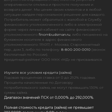
оперативности отклика и простоте получения и
возврата денег. Мы ценим своих клиентов и в любой
ситуации найдем персональное решение для каждого.
Потребитель может обратиться с жалобой в Службу
финансового уполномоченного либо в электронной
форме через личный кабинет на сайте финансового
уполномоченного
finombudsman.ru
, либо письменно на
бумажном носителе в адрес финансового
уполномоченного: 119017, г. Москва, Старомонетный
пер., дом 3, либо по телефону:
8-800-200-0010
(звонок
бесплатный по России).
Кредитный рейтинг ООО МКК «МД» не присваивался.
Изучите все условия кредита (займа)
Годовая процентная ставка от 0 до 292% годовых.
Проценты начисленные по Договору
потребительского займа, не могут превышать 130% от
суммы займа.
Диапазон значений ПСК от 0,000% до 292,000%.
Полная стоимость кредита (займа) не превышает