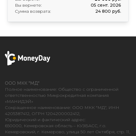
Вы вернете:
05 сент. 2026
Сумма возврата:
24 800 руб.
ООО МКК "МД"
Полное наименование: Общество с ограниченной
ответственностью Микрокредитная компания
«МАНИДЭЙ»
Сокращенное наименование: ООО МКК "МД", ИНН
4205387412, ОГРН 1204200002412;
Юридический и фактический адрес:
650000, Кемеровская область – КУЗБАСС, г.о.
Кемеровский, г. Кемерово, улица 50 лет Октября, стр. 11,