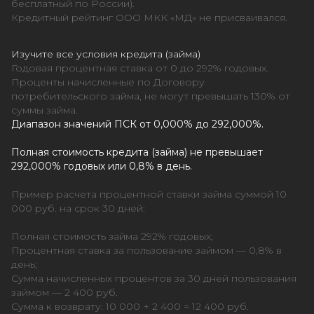
бесплатный по России).
Кредитный рейтинг ООО МКК «МД» не присваивался.
Изучите все условия кредита (займа)
Годовая процентная ставка от 0 до 292% годовых.
Проценты начисленные по Договору
потребительского займа, не могут превышать 130% от
суммы займа.
Диапазон значений ПСК от 0,000% до 292,000%.
Полная стоимость кредита (займа) не превышает
292,000% годовых или 0,8% в день.
Пример расчета процентной ставки займа суммой 10
000 руб. на срок 30 дней:
Полная стоимость займа 292% годовых;
Процентная ставка за пользование займом — 0,8% в
день;
Сумма начисленных процентов за 30 дней пользования
займом — 2 400 руб.
Сумма к возврату: 10 000 + 2 400 = 12 400 руб.