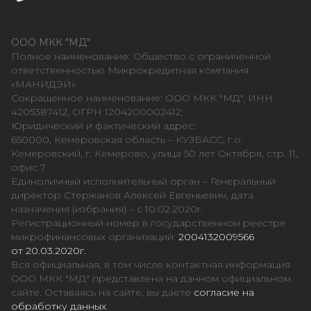
ООО МКК "МД"
Полное наименование: Общество с ограниченной
ответственностью Микрокредитная компания
«МАНИДЭЙ»
Сокращенное наименование: ООО МКК "МД", ИНН
4205387412, ОГРН 1204200002412;
Юридический и фактический адрес:
650000, Кемеровская область – КУЗБАСС, г.о.
Кемеровский, г. Кемерово, улица 50 лет Октября, стр. 11,
офис 7
Единоличный исполнительный орган – Генеральный
директор Стержанов Алексей Евгеньевич, дата
назначения (избрания) – с 10.02.2020г.
Регистрационный номер в государственном реестре
микрофинансовых организаций:
2004132009566
от 20.03.2020г.
Вся официальная, в том числе контактная информация
ООО МКК "МД" представлена на данном официальном
сайте. Оставаясь на сайте, вы даете
согласие на
обработку данных
.