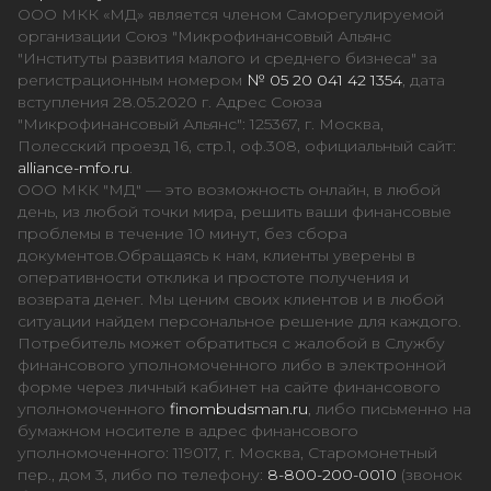
ООО МКК «МД» является членом Саморегулируемой
организации Союз "Микрофинансовый Альянс
"Институты развития малого и среднего бизнеса" за
регистрационным номером
№ 05 20 041 42 1354
, дата
вступления 28.05.2020 г. Адрес Союза
"Микрофинансовый Альянс": 125367, г. Москва,
Полесский проезд 16, стр.1, оф.308, официальный сайт:
alliance-mfo.ru
.
ООО МКК "МД" — это возможность онлайн, в любой
день, из любой точки мира, решить ваши финансовые
проблемы в течение 10 минут, без сбора
документов.Обращаясь к нам, клиенты уверены в
оперативности отклика и простоте получения и
возврата денег. Мы ценим своих клиентов и в любой
ситуации найдем персональное решение для каждого.
Потребитель может обратиться с жалобой в Службу
финансового уполномоченного либо в электронной
форме через личный кабинет на сайте финансового
уполномоченного
finombudsman.ru
, либо письменно на
бумажном носителе в адрес финансового
уполномоченного: 119017, г. Москва, Старомонетный
пер., дом 3, либо по телефону:
8-800-200-0010
(звонок