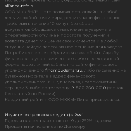
Полесский проезд 16, стр.1, оф.308, официальный сайт:
alliance-mfo.ru
.
ООО МКК "МД" — это возможность онлайн, в любой
день, из любой точки мира, решить ваши финансовые
проблемы в течение 10 минут, без сбора
документов.Обращаясь к нам, клиенты уверены в
оперативности отклика и простоте получения и
возврата денег. Мы ценим своих клиентов и в любой
ситуации найдем персональное решение для каждого.
Потребитель может обратиться с жалобой в Службу
финансового уполномоченного либо в электронной
форме через личный кабинет на сайте финансового
уполномоченного
finombudsman.ru
, либо письменно на
бумажном носителе в адрес финансового
уполномоченного: 119017, г. Москва, Старомонетный
пер., дом 3, либо по телефону:
8-800-200-0010
(звонок
бесплатный по России).
Кредитный рейтинг ООО МКК «МД» не присваивался.
Изучите все условия кредита (займа)
Годовая процентная ставка от 0 до 292% годовых.
Проценты начисленные по Договору