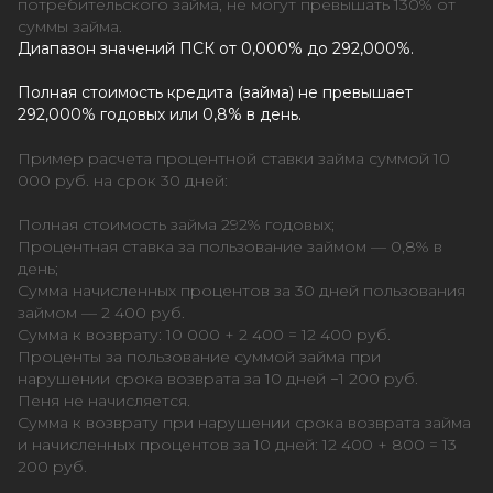
потребительского займа, не могут превышать 130% от
суммы займа.
Диапазон значений ПСК от 0,000% до 292,000%.
Полная стоимость кредита (займа) не превышает
292,000% годовых или 0,8% в день.
Пример расчета процентной ставки займа суммой 10
000 руб. на срок 30 дней:
Полная стоимость займа 292% годовых;
Процентная ставка за пользование займом — 0,8% в
день;
Сумма начисленных процентов за 30 дней пользования
займом — 2 400 руб.
Сумма к возврату: 10 000 + 2 400 = 12 400 руб.
Проценты за пользование суммой займа при
нарушении срока возврата за 10 дней −1 200 руб.
Пеня не начисляется.
Сумма к возврату при нарушении срока возврата займа
и начисленных процентов за 10 дней: 12 400 + 800 = 13
200 руб.