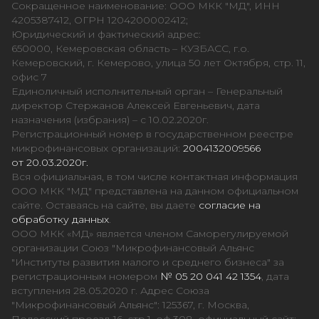
Сокращенное наименование: ООО МКК "МД", ИНН
4205387412, ОГРН 1204200002412;
Юридический и фактический адрес:
650000, Кемеровская область – КУЗБАСС, г.о.
Кемеровский, г. Кемерово, улица 50 лет Октября, стр. 11,
офис 7
Единоличный исполнительный орган – Генеральный
директор Стержанов Алексей Евгеньевич, дата
назначения (избрания) – с 10.02.2020г.
Регистрационный номер в государственном реестре
микрофинансовых организаций:
2004132009566
от 20.03.2020г.
Вся официальная, в том числе контактная информация
ООО МКК "МД" представлена на данном официальном
сайте. Оставаясь на сайте, вы даете
согласие на
обработку данных
.
ООО МКК «МД» является членом Саморегулируемой
организации Союз "Микрофинансовый Альянс
"Институты развития малого и среднего бизнеса" за
регистрационным номером
№ 05 20 041 42 1354
, дата
вступления 28.05.2020 г. Адрес Союза
"Микрофинансовый Альянс": 125367, г. Москва,