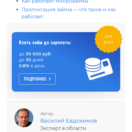
Как работают микрозаймы
Пролонгация займа — что такое и как
работает
для
всех
Взять займ до зарплаты
до
30 000 руб.
до
30
дней
0.8%
в день
ПОДРОБНЕЕ
Автор:
Василий Евдокимов
Эксперт в области