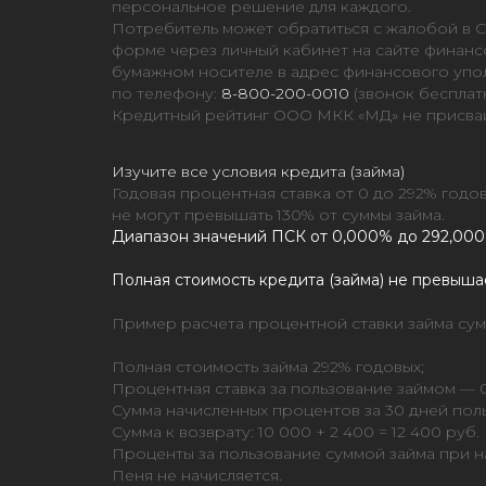
персональное решение для каждого.
Потребитель может обратиться с жалобой в 
форме через личный кабинет на сайте финан
бумажном носителе в адрес финансового уполн
по телефону:
8-800-200-0010
(звонок бесплат
Кредитный рейтинг ООО МКК «МД» не присваи
Изучите все условия кредита (займа)
Годовая процентная ставка от 0 до 292% год
не могут превышать 130% от суммы займа.
Диапазон значений ПСК от 0,000% до 292,000
Полная стоимость кредита (займа) не превыша
Пример расчета процентной ставки займа сумм
Полная стоимость займа 292% годовых;
Процентная ставка за пользование займом — 0
Сумма начисленных процентов за 30 дней пол
Сумма к возврату: 10 000 + 2 400 = 12 400 руб.
Проценты за пользование суммой займа при на
Пеня не начисляется.