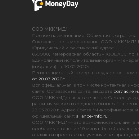
ООО МКК "МД"
Полное наименование: Общество с ограниче
Сокращенное наименование: ООО МКК "МД", И
Юридический и фактический адрес:
650000, Кемеровская область – КУЗБАСС, г.о. К
Единоличный исполнительный орган – Генерал
(избрания) – с 10.02.2020г.
Регистрационный номер в государственном 
от 20.03.2020г.
Вся официальная, в том числе контактная и
сайте. Оставаясь на сайте, вы даете
согласие н
ООО МКК «МД» является членом Саморегулир
развития малого и среднего бизнеса" за ре
28.05.2020 г. Адрес Союза "Микрофинансовый Аль
официальный сайт:
alliance-mfo.ru
.
ООО МКК "МД" — это возможность онлайн, в л
проблемы в течение 10 минут, без сбора доку
отклика и простоте получения и возврата ден