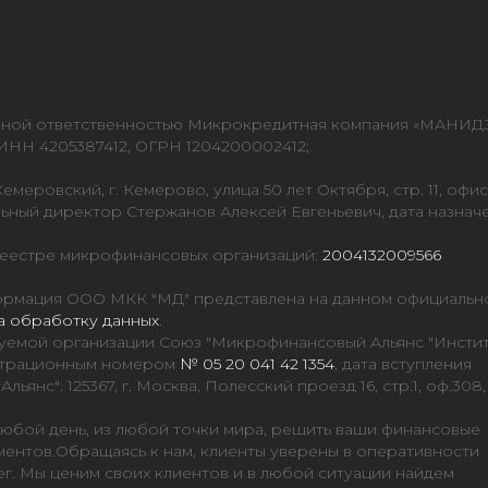
нной ответственностью Микрокредитная компания «МАНИД
НН 4205387412, ОГРН 1204200002412;
емеровский, г. Кемерово, улица 50 лет Октября, стр. 11, офис
ьный директор Стержанов Алексей Евгеньевич, дата назнач
реестре микрофинансовых организаций:
2004132009566
нформация ООО МКК "МД" представлена на данном официальн
а обработку данных
.
уемой организации Союз "Микрофинансовый Альянс "Инсти
гистрационным номером
№ 05 20 041 42 1354
, дата вступления
янс": 125367, г. Москва, Полесский проезд 16, стр.1, оф.308,
юбой день, из любой точки мира, решить ваши финансовые
ментов.Обращаясь к нам, клиенты уверены в оперативности
ег. Мы ценим своих клиентов и в любой ситуации найдем