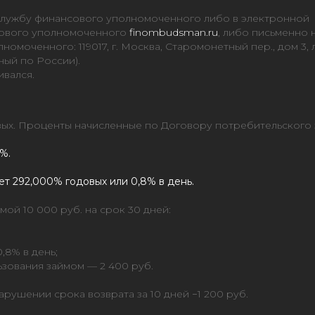
Службу финансового уполномоченного либо в электронной
сового уполномоченного
finombudsman.ru
, либо письменно 
омоченного: 119017, г. Москва, Старомонетный пер., дом 3,
ный по России).
вался.
овых. Проценты начисленные по Договору потребительского 
%.
ет 292,000% годовых или 0,8% в день.
ой 10 000 руб. на срок 30 дней:
,8% в день;
ьзования займом — 2 400 руб.
рушении срока возврата за 10 дней −1 200 руб.