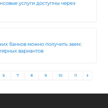
нсовые услуги доступны через
ких банков можно получить заем:
лярных вариантов
6
7
8
9
10
11