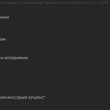
а займа и начисленных процентов за 10 дней: 12 400 + 800 =
иски.
том
ми историями
РОФИНАНСОВЫЙ АЛЬЯНС”