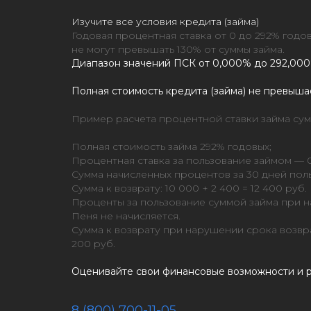
Изучите все условия кредита (займа)
Годовая процентная ставка от 0 до 292% год
не могут превышать 130% от суммы займа.
Диапазон значений ПСК от 0,000% до 292,000
Полная стоимость кредита (займа) не превыша
Пример расчета процентной ставки займа сумм
Полная стоимость займа 292% годовых;
Процентная ставка за пользование займом — 0
Сумма начисленных процентов за 30 дней пол
Сумма к возврату: 10 000 + 2 400 = 12 400 руб.
Проценты за пользование суммой займа при на
Пеня не начисляется.
Сумма к возврату при нарушении срока возврат
200 руб.
Оценивайте свои финансовые возможности и р
8 (800) 700-11-05