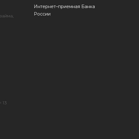
Интернет–приемная Банка
России
займа,
 13