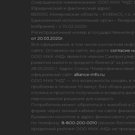
Сокращенное наименование: ООО МКК "МД", И
Юридический и фактический адрес:
650000, Кемеровская область – КУЗБАСС, г.о. К
Единоличный исполнительный орган – Генерал
(избрания) – с 10.02.2020г.
Регистрационный номер в государственном 
от 20.03.2020г.
Вся официальная, в том числе контактная и
сайте. Оставаясь на сайте, вы даете
согласие н
ООО МКК «МД» является членом Саморегулир
развития малого и среднего бизнеса" за ре
28.05.2020 г. Адрес Союза "Микрофинансовый Аль
официальный сайт:
alliance-mfo.ru
.
ООО МКК "МД" — это возможность онлайн, в л
проблемы в течение 10 минут, без сбора доку
отклика и простоте получения и возврата ден
персональное решение для каждого.
Потребитель может обратиться с жалобой в 
форме через личный кабинет на сайте финан
бумажном носителе в адрес финансового уполн
по телефону:
8-800-200-0010
(звонок бесплат
Кредитный рейтинг ООО МКК «МД» не присваи