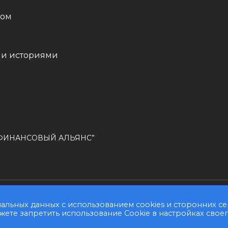
том
ми историями
РОФИНАНСОВЫЙ АЛЬЯНС”
альных данных с использованием cookies и сторонних с
ожете запретить использование Cookie в настройках свое