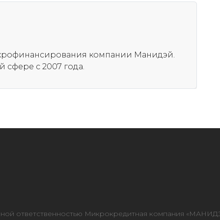
икрофинансирования компании Манидэй.
 сфере с 2007 года.
нной ответственностью Микрокредитная компания «МАНИД