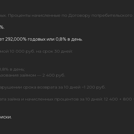
овых. Проценты начисленные по Договору потребительского 
%.
ет 292,000% годовых или 0,8% в день.
ой 10 000 руб. на срок 30 дней:
,8% в день;
ьзования займом — 2 400 руб.
рушении срока возврата за 10 дней −1 200 руб.
а займа и начисленных процентов за 10 дней: 12 400 + 800 =
иски.