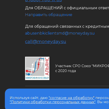
Для ОБРАЩЕНИЙ с официальным отве
Направить обращение
Для обращений связанных с кредитны
abusenbkiclientsmd@moneyday.su
call@moneyday.su
Участник СРО Союз “МИК
с 2020 года
© MoneyDay 2026. Все права защищены.
Используя сайт, даю
"согласие на обработку"
персон
Карта сайта
"Политики обработки персональных данных"
. Вы м