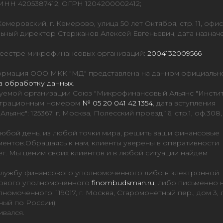
НН 4205387412, ОГРН 1204200002412;
емеровский, г. Кемерово, улица 50 лет Октября, стр. 11, офис
ьный директор Стержанов Алексей Евгеньевич, дата назнач
реестре микрофинансовых организаций:
2004132009566
нформация ООО МКК "МД" представлена на данном официальн
а обработку данных
.
уемой организации Союз "Микрофинансовый Альянс "Инсти
гистрационным номером
№ 05 20 041 42 1354
, дата вступления
янс": 125367, г. Москва, Полесский проезд 16, стр.1, оф.308,
юбой день, из любой точки мира, решить ваши финансовые
ментов.Обращаясь к нам, клиенты уверены в оперативности
ег. Мы ценим своих клиентов и в любой ситуации найдем
Службу финансового уполномоченного либо в электронной
сового уполномоченного
finombudsman.ru
, либо письменно 
омоченного: 119017, г. Москва, Старомонетный пер., дом 3,
ный по России).
вался.