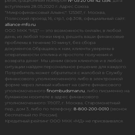
регистрационным номером
№ 05 20 041 42 1354
, дата
вступления 28.05.2020 г. Адрес Союза
"Микрофинансовый Альянс": 125367, г. Москва,
Полесский проезд 16, стр.1, оф.308, официальный сайт:
alliance-mfo.ru
.
ООО МКК "МД" — это возможность онлайн, в любой
день, из любой точки мира, решить ваши финансовые
проблемы в течение 10 минут, без сбора
документов.Обращаясь к нам, клиенты уверены в
оперативности отклика и простоте получения и
возврата денег. Мы ценим своих клиентов и в любой
ситуации найдем персональное решение для каждого.
Потребитель может обратиться с жалобой в Службу
финансового уполномоченного либо в электронной
форме через личный кабинет на сайте финансового
уполномоченного
finombudsman.ru
, либо письменно на
бумажном носителе в адрес финансового
уполномоченного: 119017, г. Москва, Старомонетный
пер., дом 3, либо по телефону:
8-800-200-0010
(звонок
бесплатный по России).
Кредитный рейтинг ООО МКК «МД» не присваивался.