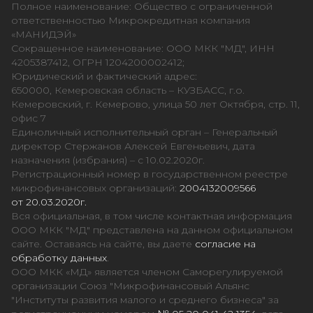
Полное наименование: Общество с ограниченной
ответственностью Микрокредитная компания
«МАНИДЭЙ»
Сокращенное наименование: ООО МКК "МД", ИНН
4205387412, ОГРН 1204200002412;
Юридический и фактический адрес:
650000, Кемеровская область – КУЗБАСС, г.о.
Кемеровский, г. Кемерово, улица 50 лет Октября, стр. 11,
офис 7
Единоличный исполнительный орган – Генеральный
директор Стержанов Алексей Евгеньевич, дата
назначения (избрания) – с 10.02.2020г.
Регистрационный номер в государственном реестре
микрофинансовых организаций:
2004132009566
от 20.03.2020г.
Вся официальная, в том числе контактная информация
ООО МКК "МД" представлена на данном официальном
сайте. Оставаясь на сайте, вы даете
согласие на
обработку данных
.
ООО МКК «МД» является членом Саморегулируемой
организации Союз "Микрофинансовый Альянс
"Институты развития малого и среднего бизнеса" за