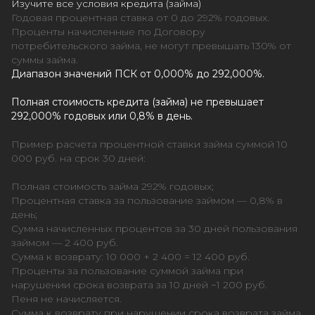
Изучите все условия кредита (займа)
Годовая процентная ставка от 0 до 292% годовых.
Проценты начисленные по Договору
потребительского займа, не могут превышать 130% от
суммы займа.
Диапазон значений ПСК от 0,000% до 292,000%.
Полная стоимость кредита (займа) не превышает
292,000% годовых или 0,8% в день.
Пример расчета процентной ставки займа суммой 10
000 руб. на срок 30 дней:
Полная стоимость займа 292% годовых;
Процентная ставка за пользование займом — 0,8% в
день;
Сумма начисленных процентов за 30 дней пользования
займом — 2 400 руб.
Сумма к возврату: 10 000 + 2 400 = 12 400 руб.
Проценты за пользование суммой займа при
нарушении срока возврата за 10 дней −1 200 руб.
Пеня не начисляется.
Сумма к возврату при нарушении срока возврата займа