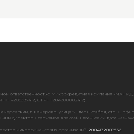
нной ответственностью Микрокредитная компания «МАНИД
НН 4205387412, ОГРН 1204200002412;
емеровский, г. Кемерово, улица 50 лет Октября, стр. 11, офис
ьный директор Стержанов Алексей Евгеньевич, дата назнач
реестре микрофинансовых организаций:
2004132009566