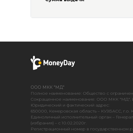
ООО МКК "МД"
Полное наименование: Общество с ограниче
Сокращенное наименование: ООО МКК "МД", И
Юридический и фактический адрес:
650000, Кемеровская область – КУЗБАСС, г.о. К
Единоличный исполнительный орган – Генерал
(избрания) – с 10.02.2020г.
Регистрационный номер в государственном 