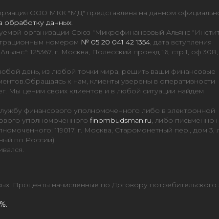
нформация ООО МКК "МД" представлена на данном официальн
а обработку данных
.
уемой организации Союз "Микрофинансовый Альянс "Инсти
гистрационным номером
№ 05 20 041 42 1354
, дата вступления
янс": 125367, г. Москва, Полесский проезд 16, стр.1, оф.308,
юбой день, из любой точки мира, решить ваши финансовые
ментов.Обращаясь к нам, клиенты уверены в оперативности
ег. Мы ценим своих клиентов и в любой ситуации найдем
Службу финансового уполномоченного либо в электронной
сового уполномоченного
finombudsman.ru
, либо письменно 
омоченного: 119017, г. Москва, Старомонетный пер., дом 3,
ный по России).
вался.
овых. Проценты начисленные по Договору потребительского 
%.