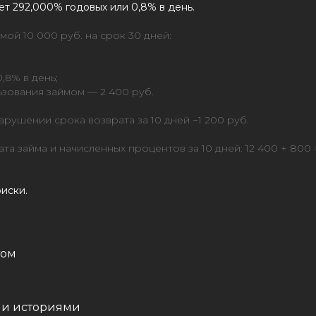
ет 292,000% годовых или 0,8% в день.
ой 10 000 руб. на срок 30 дней:
,8% в день;
ьзования займом — 2 400 руб.
рушении срока возврата за 10 дней −1 200 руб.
а займа и начисленных процентов за 10 дней: 12 400 + 800 =
иски.
том
ми историями