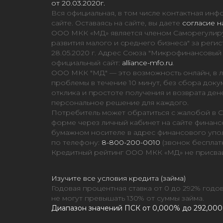
от 20.03.2020г.
Вся официальная, в том числе контактная и
сайте. Оставаясь на сайте, вы даете
согласие н
ООО МКК «МД» является членом Саморегулир
развития малого и среднего бизнеса" за ре
28.05.2020 г. Адрес Союза "Микрофинансовый Аль
официальный сайт:
alliance-mfo.ru
.
ООО МКК "МД" — это возможность онлайн, в л
проблемы в течение 10 минут, без сбора доку
отклика и простоте получения и возврата ден
персональное решение для каждого.
Потребитель может обратиться с жалобой в 
форме через личный кабинет на сайте финан
бумажном носителе в адрес финансового уполн
по телефону:
8-800-200-0010
(звонок бесплат
Кредитный рейтинг ООО МКК «МД» не присваи
Изучите все условия кредита (займа)
Годовая процентная ставка от 0 до 292% год
не могут превышать 130% от суммы займа.
Диапазон значений ПСК от 0,000% до 292,000