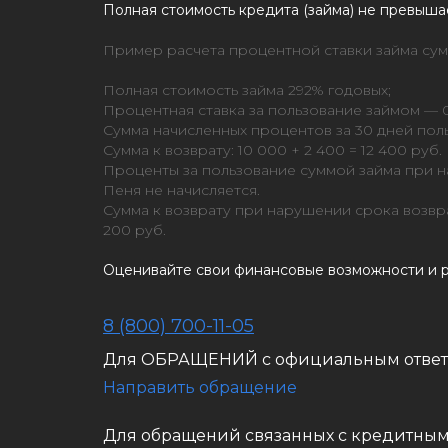
Полная стоимость кредита (займа) не превыша
Пример расчета процентной ставки займа сумм
Полная стоимость займа 292% годовых;
Процентная ставка за пользование займом — 0
Сумма начисленных процентов за 30 дней пол
Сумма к возврату: 10 000 + 2 400 = 12 400 руб.
Проценты за пользование суммой займа при на
Пеня не начисляется.
Сумма к возврату при нарушении срока возврат
200 руб.
Оценивайте свои финансовые возможности и р
8 (800) 700-11-05
Для ОБРАЩЕНИЙ с официальным отве
Направить обращение
Для обращений связанных с кредитны