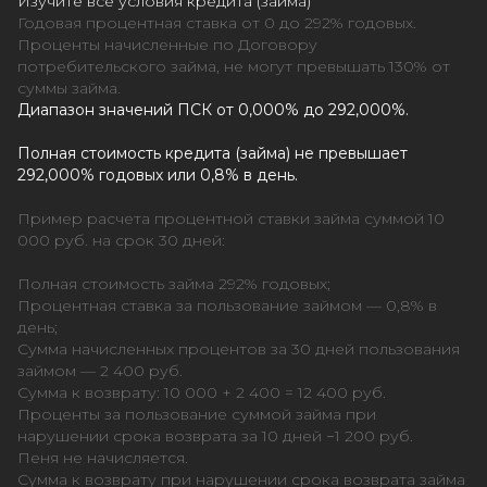
Изучите все условия кредита (займа)
Годовая процентная ставка от 0 до 292% годовых.
Проценты начисленные по Договору
потребительского займа, не могут превышать 130% от
суммы займа.
Диапазон значений ПСК от 0,000% до 292,000%.
Полная стоимость кредита (займа) не превышает
292,000% годовых или 0,8% в день.
Пример расчета процентной ставки займа суммой 10
000 руб. на срок 30 дней:
Полная стоимость займа 292% годовых;
Процентная ставка за пользование займом — 0,8% в
день;
Сумма начисленных процентов за 30 дней пользования
займом — 2 400 руб.
Сумма к возврату: 10 000 + 2 400 = 12 400 руб.
Проценты за пользование суммой займа при
нарушении срока возврата за 10 дней −1 200 руб.
Пеня не начисляется.
Сумма к возврату при нарушении срока возврата займа