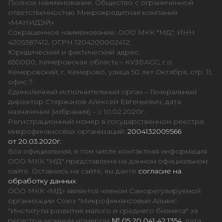
Полное наименование: Общество с ограниченной
ответственностью Микрокредитная компания
«МАНИДЭЙ»
Сокращенное наименование: ООО МКК "МД", ИНН
4205387412, ОГРН 1204200002412;
Юридический и фактический адрес:
650000, Кемеровская область – КУЗБАСС, г.о.
Кемеровский, г. Кемерово, улица 50 лет Октября, стр. 11,
офис 7
Единоличный исполнительный орган – Генеральный
директор Стержанов Алексей Евгеньевич, дата
назначения (избрания) – с 10.02.2020г.
Регистрационный номер в государственном реестре
микрофинансовых организаций:
2004132009566
от 20.03.2020г.
Вся официальная, в том числе контактная информация
ООО МКК "МД" представлена на данном официальном
сайте. Оставаясь на сайте, вы даете
согласие на
обработку данных
.
ООО МКК «МД» является членом Саморегулируемой
организации Союз "Микрофинансовый Альянс
"Институты развития малого и среднего бизнеса" за
регистрационным номером
№ 05 20 041 42 1354
, дата