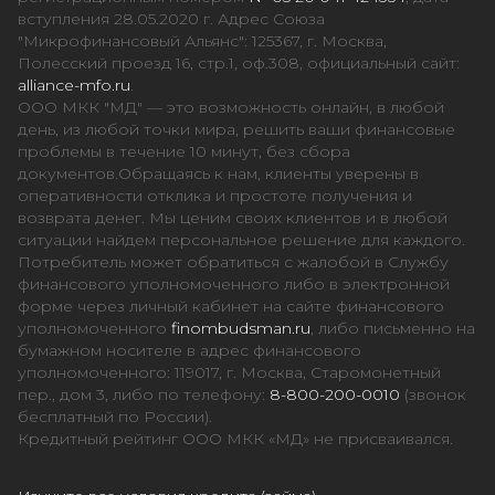
вступления 28.05.2020 г. Адрес Союза
"Микрофинансовый Альянс": 125367, г. Москва,
Полесский проезд 16, стр.1, оф.308, официальный сайт:
alliance-mfo.ru
.
ООО МКК "МД" — это возможность онлайн, в любой
день, из любой точки мира, решить ваши финансовые
проблемы в течение 10 минут, без сбора
документов.Обращаясь к нам, клиенты уверены в
оперативности отклика и простоте получения и
возврата денег. Мы ценим своих клиентов и в любой
ситуации найдем персональное решение для каждого.
Потребитель может обратиться с жалобой в Службу
финансового уполномоченного либо в электронной
форме через личный кабинет на сайте финансового
уполномоченного
finombudsman.ru
, либо письменно на
бумажном носителе в адрес финансового
уполномоченного: 119017, г. Москва, Старомонетный
пер., дом 3, либо по телефону:
8-800-200-0010
(звонок
бесплатный по России).
Кредитный рейтинг ООО МКК «МД» не присваивался.